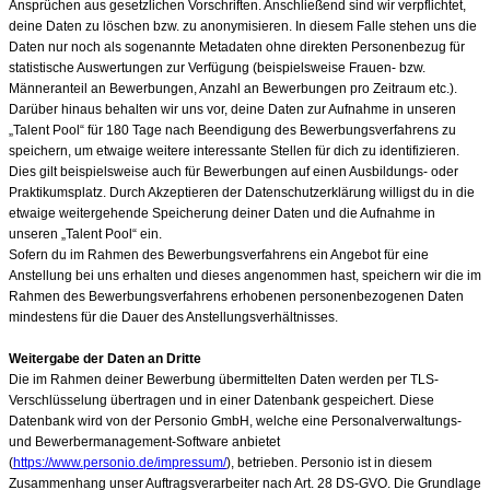
Ansprüchen aus gesetzlichen Vorschriften. Anschließend sind wir verpflichtet,
deine Daten zu löschen bzw. zu anonymisieren. In diesem Falle stehen uns die
Daten nur noch als sogenannte Metadaten ohne direkten Personenbezug für
statistische Auswertungen zur Verfügung (beispielsweise Frauen- bzw.
Männeranteil an Bewerbungen, Anzahl an Bewerbungen pro Zeitraum etc.).
Darüber hinaus behalten wir uns vor, deine Daten zur Aufnahme in unseren
„Talent Pool“ für 180 Tage nach Beendigung des Bewerbungsverfahrens zu
speichern, um etwaige weitere interessante Stellen für dich zu identifizieren.
Dies gilt beispielsweise auch für Bewerbungen auf einen Ausbildungs- oder
Praktikumsplatz. Durch Akzeptieren der Datenschutzerklärung willigst du in die
etwaige weitergehende Speicherung deiner Daten und die Aufnahme in
unseren „Talent Pool“ ein.
Sofern du im Rahmen des Bewerbungsverfahrens ein Angebot für eine
Anstellung bei uns erhalten und dieses angenommen hast, speichern wir die im
Rahmen des Bewerbungsverfahrens erhobenen personenbezogenen Daten
mindestens für die Dauer des Anstellungsverhältnisses.
Weitergabe der Daten an Dritte
Die im Rahmen deiner Bewerbung übermittelten Daten werden per TLS-
Verschlüsselung übertragen und in einer Datenbank gespeichert. Diese
Datenbank wird von der Personio GmbH, welche eine Personalverwaltungs-
und Bewerbermanagement-Software anbietet
(
https://www.personio.de/impressum/
), betrieben. Personio ist in diesem
Zusammenhang unser Auftragsverarbeiter nach Art. 28 DS-GVO. Die Grundlage